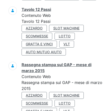
Tavolo 12 Passi
Contenuto Web
Tavolo 12 Passi
AZZARDO
SLOT MACHINE
SCOMMESSE
LOTTO
GRATTA E VINCI
VLT
AUTO MUTUO AIUTO
Rassegna stampa sul GAP - mese di
marzo 2015
Contenuto Web
Rassegna stampa sul GAP - mese di marzo
2015
AZZARDO
SLOT MACHINE
SCOMMESSE
LOTTO