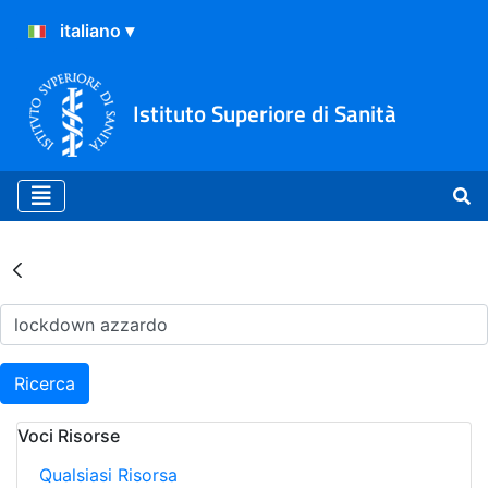
Istituto Superiore di Sanità
Risultati della Ricerca - Ar
Ricerca
Voci Risorse
Qualsiasi Risorsa