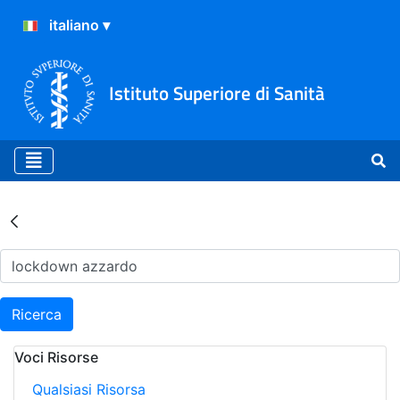
Istituto Superiore di Sanità
Risultati della Ricerca - Ar
Ricerca
Voci Risorse
Qualsiasi Risorsa