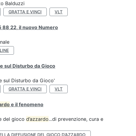
to Balduzzi
GRATTA E VINCI
VLT
 88 22, il nuovo Numero
onale
LINE
e sul Disturbo da Gioco
e sul Disturbo da Gioco'
GRATTA E VINCI
VLT
ardo
e il fenomeno
ne del gioco
d’azzardo
...di prevenzione, cura e
ELLA DIFFUSIONE DEL GIOCO D’AZZARDO