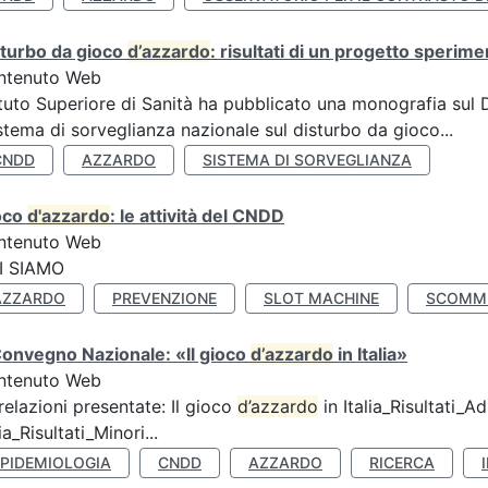
sturbo da gioco
d’azzardo
: risultati di un progetto sperime
ntenuto Web
ituto Superiore di Sanità ha pubblicato una monografia sul
stema di sorveglianza nazionale sul disturbo da gioco...
CNDD
AZZARDO
SISTEMA DI SORVEGLIANZA
oco
d'azzardo
: le attività del CNDD
ntenuto Web
I SIAMO
AZZARDO
PREVENZIONE
SLOT MACHINE
SCOMM
Convegno Nazionale: «Il gioco
d’azzardo
in Italia»
ntenuto Web
relazioni presentate: Il gioco
d’azzardo
in Italia_Risultati_Adu
lia_Risultati_Minori...
EPIDEMIOLOGIA
CNDD
AZZARDO
RICERCA