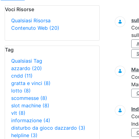
Voci Risorse
Ricerca
sul
Qualsiasi Risorsa
Co
Contenuto Web
(20)
sul
Tag
Qualsiasi Tag
azzardo
(20)
Mar
cndd
(11)
Co
gratta e vinci
(8)
Mar
lotto
(8)
scommesse
(8)
slot machine
(8)
Ind
vlt
(8)
Co
informazione
(4)
Ind
disturbo da gioco dazzardo
(3)
helpline
(3)