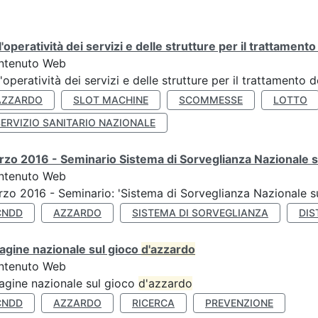
l'operatività dei servizi e delle strutture per il trattament
ntenuto Web
l'operatività dei servizi e delle strutture per il trattamento
AZZARDO
SLOT MACHINE
SCOMMESSE
LOTTO
SERVIZIO SANITARIO NAZIONALE
zo 2016 - Seminario Sistema di Sorveglianza Nazionale s
ntenuto Web
zo 2016 - Seminario: 'Sistema di Sorveglianza Nazionale 
CNDD
AZZARDO
SISTEMA DI SORVEGLIANZA
DIS
agine nazionale sul gioco
d'azzardo
ntenuto Web
agine nazionale sul gioco
d'azzardo
CNDD
AZZARDO
RICERCA
PREVENZIONE