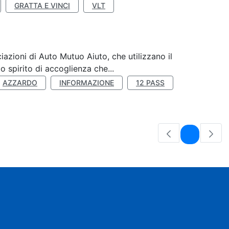
GRATTA E VINCI
VLT
zioni di Auto Mutuo Aiuto, che utilizzano il
 spirito di accoglienza che...
AZZARDO
INFORMAZIONE
12 PASS
Pagina
1