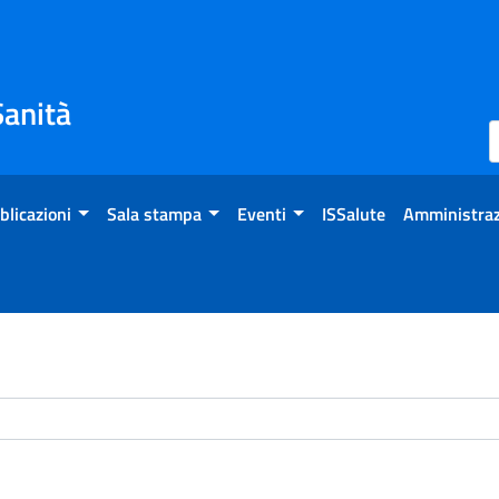
Sanità
blicazioni
Sala stampa
Eventi
ISSalute
Amministraz
chivio