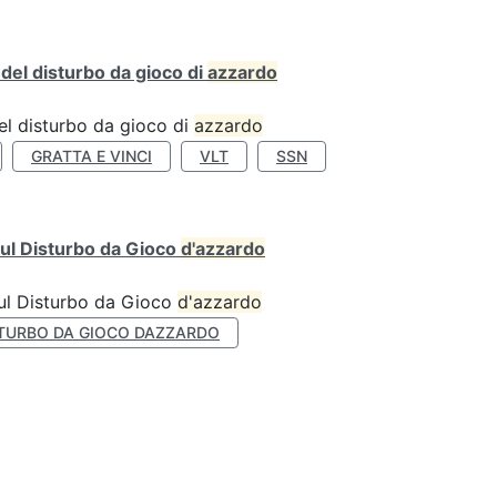
o del disturbo da gioco di
azzardo
 del disturbo da gioco di
azzardo
GRATTA E VINCI
VLT
SSN
ul Disturbo da Gioco
d'azzardo
sul Disturbo da Gioco
d'azzardo
TURBO DA GIOCO DAZZARDO