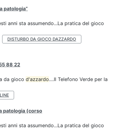
la patologia”
esti anni sta assumendo...La pratica del gioco
DISTURBO DA GIOCO DAZZARDO
55 88 22
za da gioco
d'azzardo
....Il Telefono Verde per la
LINE
lla patologia (corso
esti anni sta assumendo...La pratica del gioco