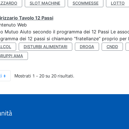
AZZARDO
SLOT MACHINE
SCOMMESSE
LOTTO
irizzario Tavolo 12 Passi
ntenuto Web
o Mutuo Aiuto secondo il programma dei 12 Passi Le associa
gramma dei 12 passi si chiamano “fratellanze” proprio per lo
ALCOL
DISTURBI ALIMENTARI
DROGA
CNDD
GRUPPI AMA
Mostrati 1 - 20 su 20 risultati.
i
anità