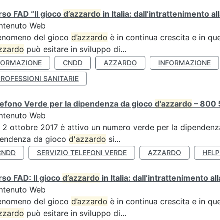
so FAD “Il gioco
d’azzardo
in Italia: dall’intrattenimento al
ntenuto Web
fenomeno del gioco
d’azzardo
è in continua crescita e in qu
zzardo
può esitare in sviluppo di...
FORMAZIONE
CNDD
AZZARDO
INFORMAZIONE
ROFESSIONI SANITARIE
efono Verde per la dipendenza da gioco
d'azzardo
– 800 
ntenuto Web
 2 ottobre 2017 è attivo un numero verde per la dipenden
pendenza da gioco
d'azzardo
si...
CNDD
SERVIZIO TELEFONI VERDE
AZZARDO
HELP
so FAD: Il gioco
d’azzardo
in Italia: dall’intrattenimento a
ntenuto Web
fenomeno del gioco
d’azzardo
è in continua crescita e in qu
zzardo
può esitare in sviluppo di...