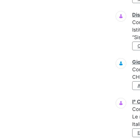
Di
Co
Ist
“Si
Gi
Co
CH
I° 
Co
Le 
Ita