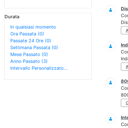
Di
Co
Durata
Di
In qualsiasi momento
Ora Passata
(0)
Passate 24 Ore
(0)
Ind
Settimana Passata
(0)
Co
Mese Passato
(0)
Ind
Anno Passato
(3)
Intervallo Personalizzato…
80
Co
800
Int
Co