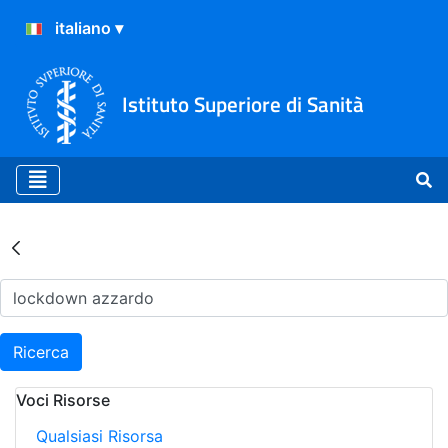
Istituto Superiore di Sanità
Risultati della Ricerca - Ar
Ricerca
Voci Risorse
Qualsiasi Risorsa