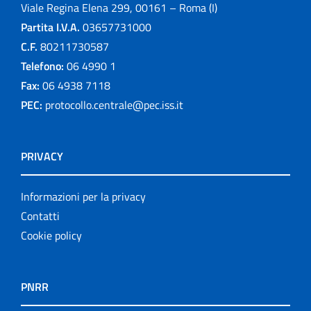
Viale Regina Elena 299, 00161 – Roma (I)
Partita I.V.A.
03657731000
C.F.
80211730587
Telefono:
06 4990 1
Fax:
06 4938 7118
PEC:
protocollo.centrale@pec.iss.it
PRIVACY
Informazioni per la privacy
Contatti
Cookie policy
PNRR