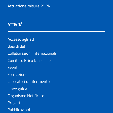
Attuazione misure PNRR
ATTIVITÀ
Accesso agli atti
Basi di dati
Collaborazioni internazionali
Comitato Etico Nazionale
Eventi
Formazione
Laboratori di riferimento
Linee guida
Organismo Notificato
Progetti
Pubblicazioni