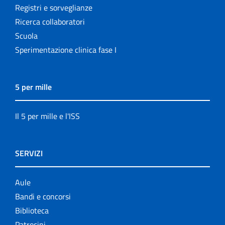
Registri e sorveglianze
Ricerca collaboratori
Scuola
Sperimentazione clinica fase I
5 per mille
Il 5 per mille e l'ISS
SERVIZI
Aule
Bandi e concorsi
Biblioteca
Patrocini