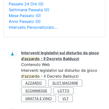
Passate 24 Ore
(0)
Settimana Passata
(0)
Mese Passato
(0)
Anno Passato
(0)
Intervallo Personalizzato…
Ricerca
Interventi legislativi sul disturbo da gioco
d'azzardo
- Il Decreto Balduzzi
Contenuto Web
Interventi legislativi sul disturbo da gioco
d'azzardo
- Il Decreto Balduzzi
AZZARDO
SLOT MACHINE
SCOMMESSE
LOTTO
GRATTA E VINCI
VLT