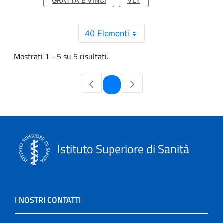
GRATTA E VINCI
VLT
40 Elementi
Mostrati 1 - 5 su 5 risultati.
Pagina
1
Istituto Superiore di Sanità
I NOSTRI CONTATTI