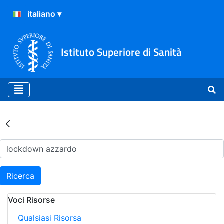
Istituto Superiore di Sanità
Risultati della Ricerca - Ar
Ricerca
Voci Risorse
Qualsiasi Risorsa