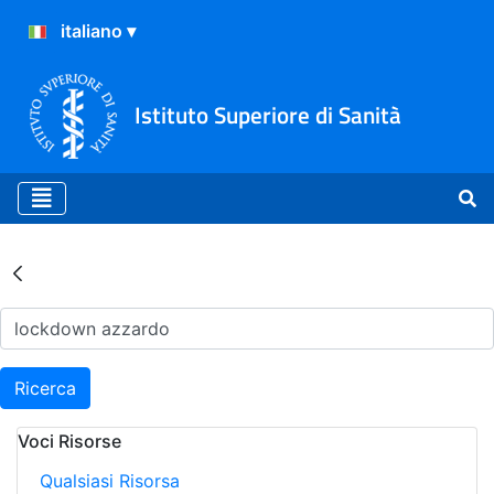
Istituto Superiore di Sanità
Risultati della Ricerca - Ar
Ricerca
Voci Risorse
Qualsiasi Risorsa