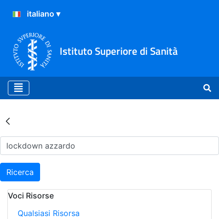
Istituto Superiore di Sanità
Risultati della Ricerca - Ar
Ricerca
Voci Risorse
Qualsiasi Risorsa