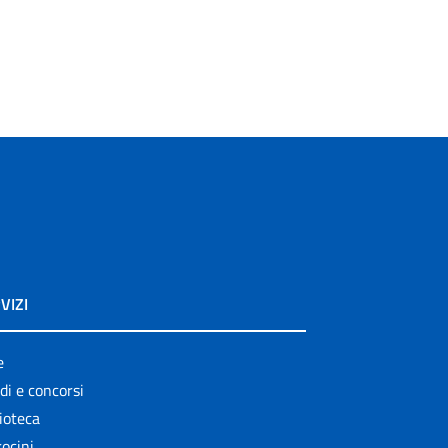
VIZI
e
di e concorsi
ioteca
ocini