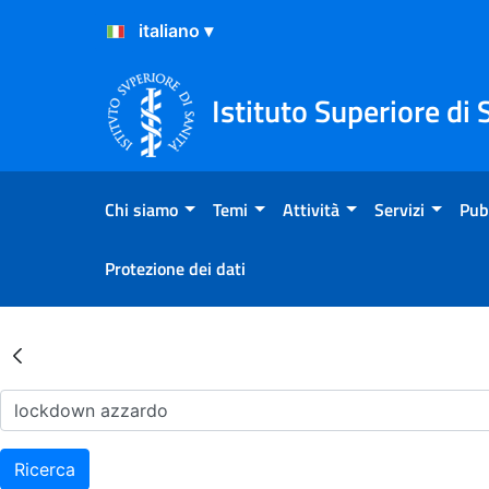
Salta al Contenuto
Salta al Footer
Istituto Superiore di 
Chi siamo
Temi
Attività
Servizi
Pub
Protezione dei dati
Risultati della Ricerca - Ar
Ricerca