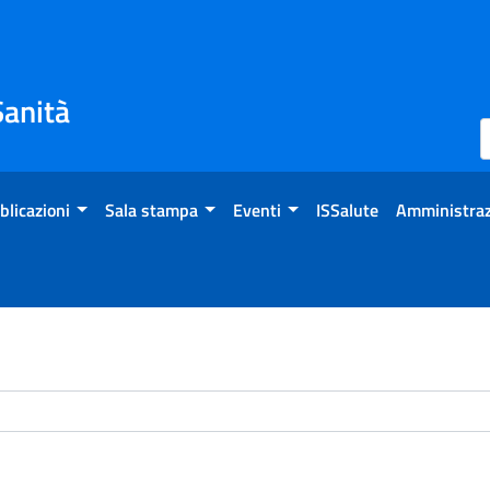
Sanità
blicazioni
Sala stampa
Eventi
ISSalute
Amministraz
chivio