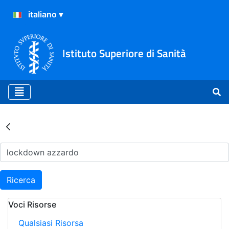
Istituto Superiore di Sanità
Risultati della Ricerca - Ar
Ricerca
Voci Risorse
Qualsiasi Risorsa