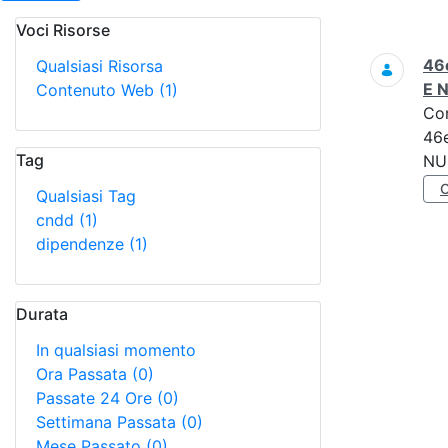
Voci Risorse
Ricerca
46e
Qualsiasi Risorsa
E 
Contenuto Web
(1)
Co
46e
Tag
NU
Qualsiasi Tag
cndd
(1)
dipendenze
(1)
Durata
In qualsiasi momento
Ora Passata
(0)
Passate 24 Ore
(0)
Settimana Passata
(0)
Mese Passato
(0)