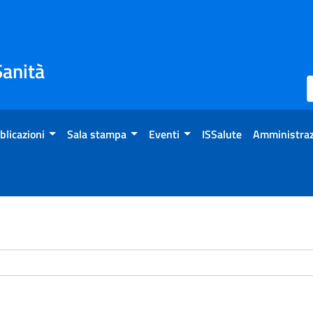
Sanità
blicazioni
Sala stampa
Eventi
ISSalute
Amministraz
chivio