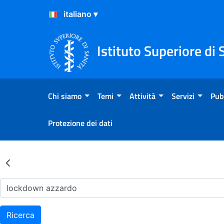
Salta al Contenuto
Salta al Footer
Istituto Superiore di 
Chi siamo
Temi
Attività
Servizi
Pub
Protezione dei dati
Risultati della Ricerca - Ar
Ricerca