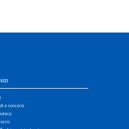
VIZI
e
di e concorsi
ioteca
ocini