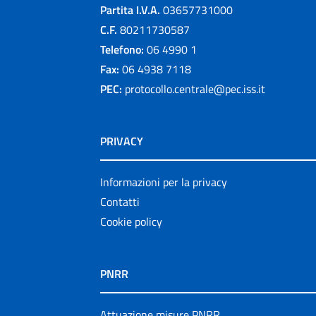
Partita I.V.A.
03657731000
C.F.
80211730587
Telefono:
06 4990 1
Fax:
06 4938 7118
PEC:
protocollo.centrale@pec.iss.it
PRIVACY
Informazioni per la privacy
Contatti
Cookie policy
PNRR
Attuazione misure PNRR