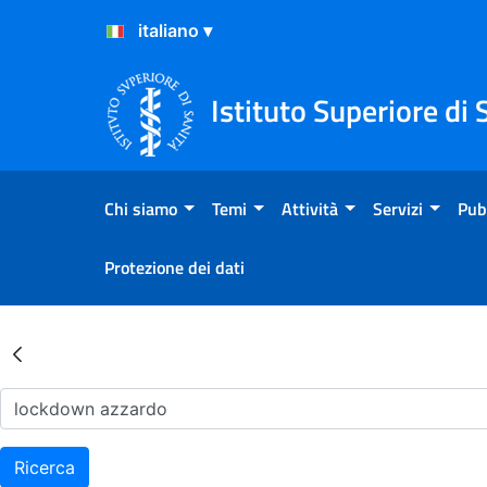
Salta al Contenuto
Salta al Footer
Istituto Superiore di 
Chi siamo
Temi
Attività
Servizi
Pub
Protezione dei dati
Risultati della Ricerca - Ar
Ricerca