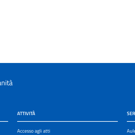
anità
ATTIVITÀ
SER
Accesso agli atti
Aul