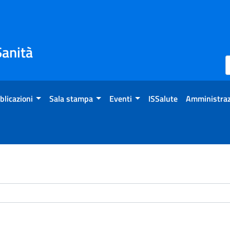
Sanità
blicazioni
Sala stampa
Eventi
ISSalute
Amministraz
chivio