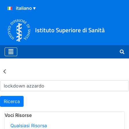
Istituto Superiore di Sanità
Risultati della Ricerca - Ar
Ricerca
Voci Risorse
Qualsiasi Risorsa