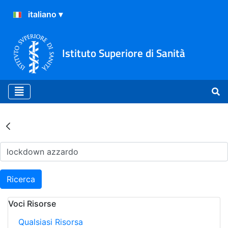
Istituto Superiore di Sanità
Risultati della Ricerca - Ar
Ricerca
Voci Risorse
Qualsiasi Risorsa