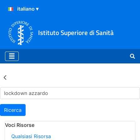
Istituto Superiore di Sanità
Risultati della Ricerca - Ar
Ricerca
Voci Risorse
Qualsiasi Risorsa