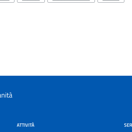
anità
ATTIVITÀ
SER