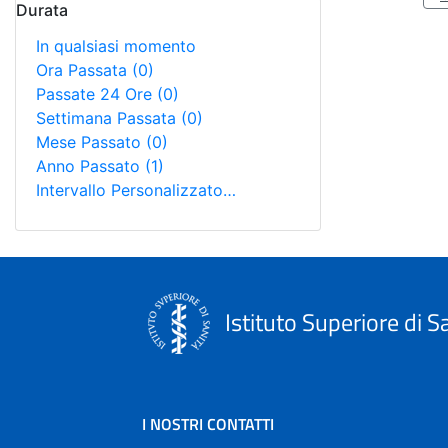
Durata
In qualsiasi momento
Ora Passata
(0)
Passate 24 Ore
(0)
Settimana Passata
(0)
Mese Passato
(0)
Anno Passato
(1)
Intervallo Personalizzato…
Istituto Superiore di S
I NOSTRI CONTATTI