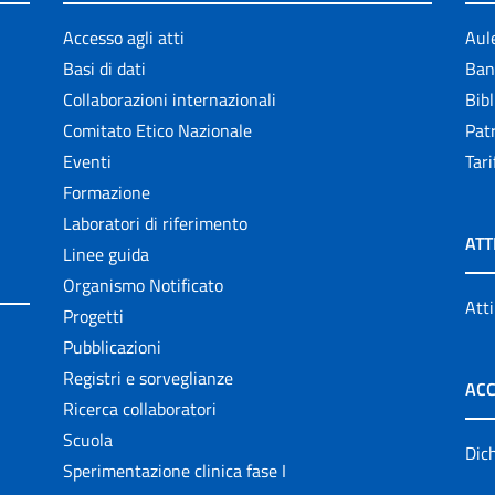
Accesso agli atti
Aul
Basi di dati
Ban
Collaborazioni internazionali
Bibl
Comitato Etico Nazionale
Patr
Eventi
Tari
Formazione
Laboratori di riferimento
ATT
Linee guida
Organismo Notificato
Atti
Progetti
Pubblicazioni
Registri e sorveglianze
ACC
Ricerca collaboratori
Scuola
Dich
Sperimentazione clinica fase I