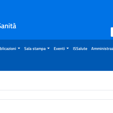
Sanità
blicazioni
Sala stampa
Eventi
ISSalute
Amministraz
chivio