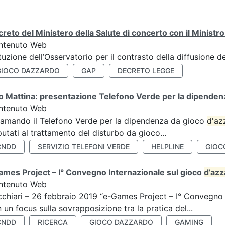
reto del Ministero della Salute di concerto con il Ministr
ntenuto Web
ituzione dell’Osservatorio per il contrasto della diffusione 
GIOCO DAZZARDO
GAP
DECRETO LEGGE
 Mattina: presentazione Telefono Verde per la dipenden
ntenuto Web
amando il Telefono Verde per la dipendenza da gioco
d'az
utati al trattamento del disturbo da gioco...
CNDD
SERVIZIO TELEFONI VERDE
HELPLINE
GIOC
mes Project – I° Convegno Internazionale sul gioco
d’az
ntenuto Web
chiari – 26 febbraio 2019 “e-Games Project – I° Convegno 
 un focus sulla sovrapposizione tra la pratica del...
CNDD
RICERCA
GIOCO DAZZARDO
GAMING