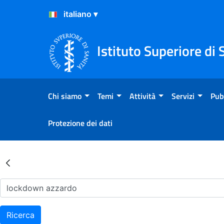
Salta al Contenuto
Salta al Footer
Istituto Superiore di 
Chi siamo
Temi
Attività
Servizi
Pub
Protezione dei dati
Risultati della Ricerca - Ar
Ricerca