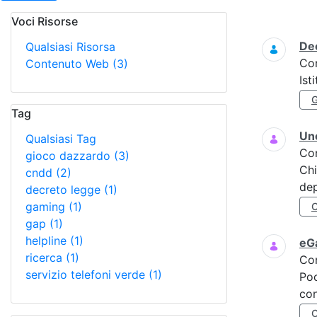
Voci Risorse
Ricerca
Dec
Qualsiasi Risorsa
Co
Contenuto Web
(3)
Ist
Tag
Uno
Qualsiasi Tag
Co
gioco dazzardo
(3)
Chi
cndd
(2)
dep
decreto legge
(1)
gaming
(1)
gap
(1)
helpline
(1)
eGa
ricerca
(1)
Co
servizio telefoni verde
(1)
Poc
con