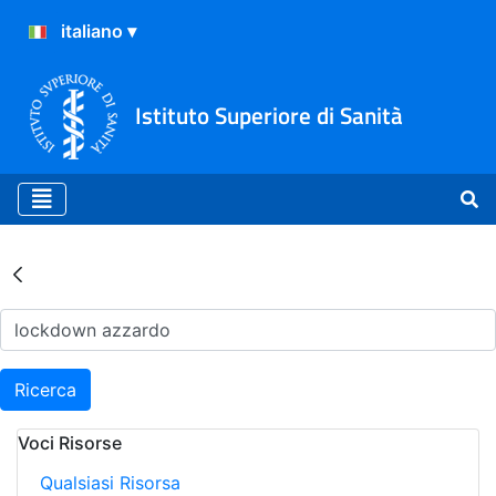
Istituto Superiore di Sanità
Risultati della Ricerca - Ar
Ricerca
Voci Risorse
Qualsiasi Risorsa