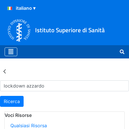
Istituto Superiore di Sanità
Risultati della Ricerca - Ar
Ricerca
Voci Risorse
Qualsiasi Risorsa