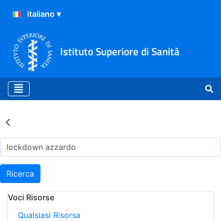
Istituto Superiore di Sanità
Risultati della Ricerca - Ar
Ricerca
Voci Risorse
Qualsiasi Risorsa