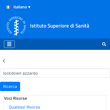
Istituto Superiore di Sanità
Risultati della Ricerca - Ar
Ricerca
Voci Risorse
Qualsiasi Risorsa