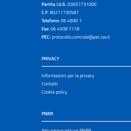
Partita I.V.A.
03657731000
C.F.
80211730587
Telefono:
06 4990 1
Fax:
06 4938 7118
PEC:
protocollo.centrale@pec.iss.it
PRIVACY
Informazioni per la privacy
Contatti
Cookie policy
PNRR
Attuazione misure PNRR