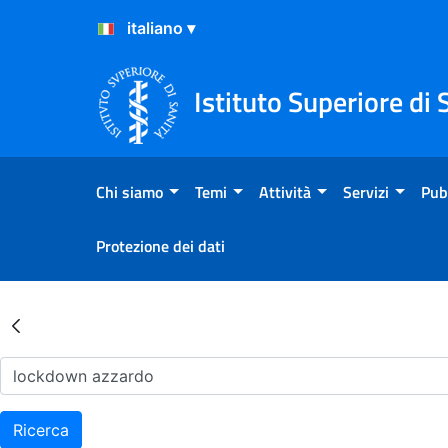
Salta al Contenuto
Salta al Footer
Istituto Superiore di 
Chi siamo
Temi
Attività
Servizi
Pub
Protezione dei dati
Risultati della Ricerca - Ar
Ricerca