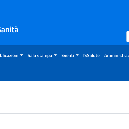
Sanità
blicazioni
Sala stampa
Eventi
ISSalute
Amministraz
chivio