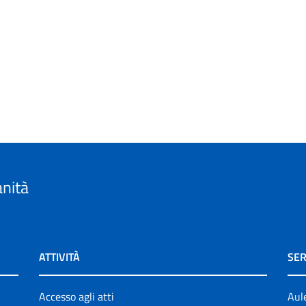
anità
ATTIVITÀ
SER
Accesso agli atti
Aul