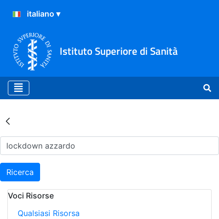
Istituto Superiore di Sanità
Risultati della Ricerca - Ar
Ricerca
Voci Risorse
Qualsiasi Risorsa