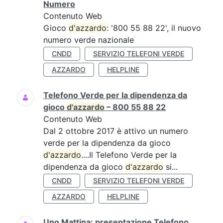
Numero
Contenuto Web
Gioco
d'azzardo
: '800 55 88 22', il nuovo
numero verde nazionale
CNDD
SERVIZIO TELEFONI VERDE
AZZARDO
HELPLINE
Telefono Verde per la dipendenza da
gioco
d'azzardo
– 800 55 88 22
Contenuto Web
Dal 2 ottobre 2017 è attivo un numero
verde per la dipendenza da gioco
d'azzardo
....Il Telefono Verde per la
dipendenza da gioco
d'azzardo
si...
CNDD
SERVIZIO TELEFONI VERDE
AZZARDO
HELPLINE
Uno Mattina: presentazione Telefono