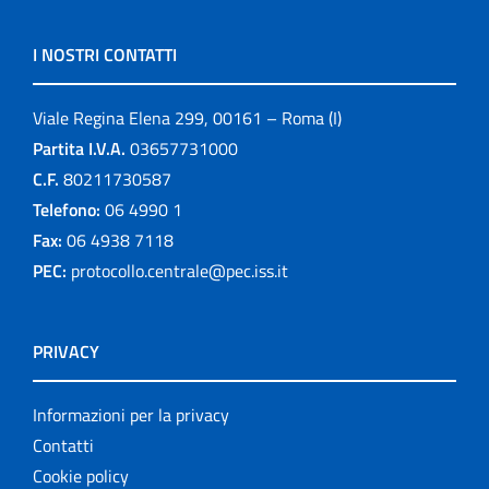
I NOSTRI CONTATTI
Viale Regina Elena 299, 00161 – Roma (I)
Partita I.V.A.
03657731000
C.F.
80211730587
Telefono:
06 4990 1
Fax:
06 4938 7118
PEC:
protocollo.centrale@pec.iss.it
PRIVACY
Informazioni per la privacy
Contatti
Cookie policy