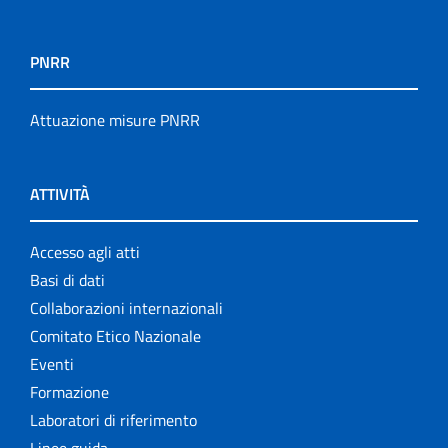
PNRR
Attuazione misure PNRR
ATTIVITÀ
Accesso agli atti
Basi di dati
Collaborazioni internazionali
Comitato Etico Nazionale
Eventi
Formazione
Laboratori di riferimento