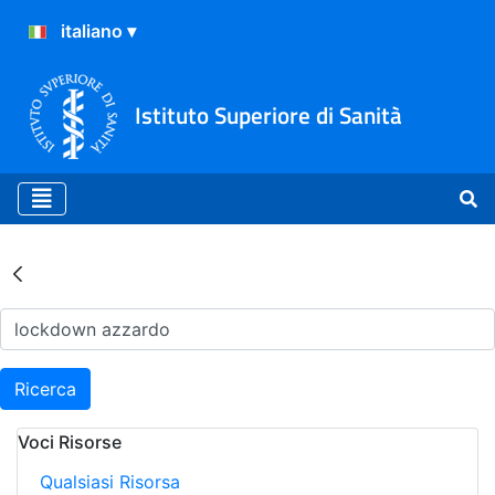
Istituto Superiore di Sanità
Risultati della Ricerca - Ar
Ricerca
Voci Risorse
Qualsiasi Risorsa