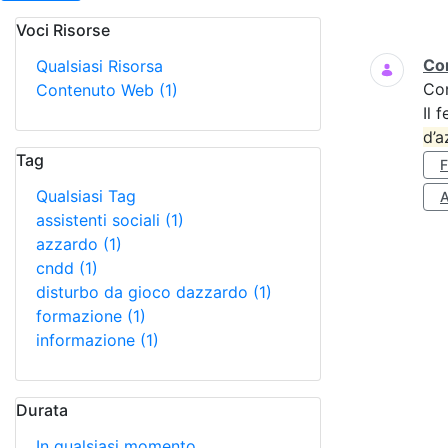
Voci Risorse
Ricerca
Cor
Qualsiasi Risorsa
Co
Contenuto Web
(1)
Il 
d’a
Tag
Qualsiasi Tag
A
assistenti sociali
(1)
azzardo
(1)
cndd
(1)
disturbo da gioco dazzardo
(1)
formazione
(1)
informazione
(1)
Durata
In qualsiasi momento