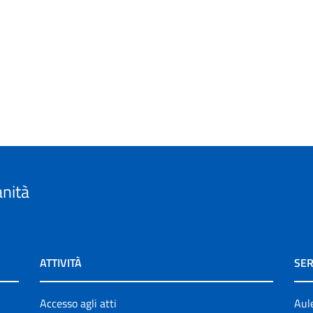
anità
ATTIVITÀ
SER
Accesso agli atti
Aul