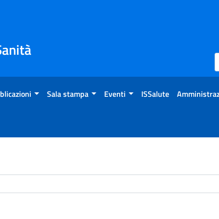
Sanità
blicazioni
Sala stampa
Eventi
ISSalute
Amministraz
chivio