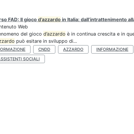
so FAD: Il gioco
d’azzardo
in Italia: dall’intrattenimento a
ntenuto Web
fenomeno del gioco
d’azzardo
è in continua crescita e in qu
zzardo
può esitare in sviluppo di...
FORMAZIONE
CNDD
AZZARDO
INFORMAZIONE
SSISTENTI SOCIALI