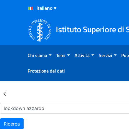
Salta al Contenuto
Salta al Footer
Istituto Superiore di 
Chi siamo
Temi
Attività
Servizi
Pub
Protezione dei dati
Risultati della Ricerca - Ar
Ricerca