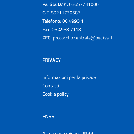
Partita I.V.A.
03657731000
C.F.
80211730587
Telefono:
06 4990 1
Fax:
06 4938 7118
PEC:
protocollo.centrale@pec.iss.it
PRIVACY
Informazioni per la privacy
Contatti
Cookie policy
PNRR
Attuazione misure PNRR