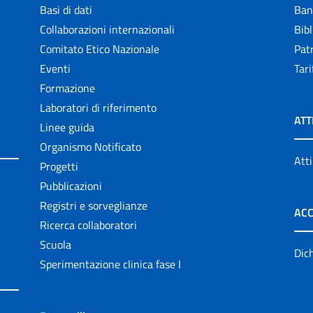
Basi di dati
Ban
Collaborazioni internazionali
Bibl
Comitato Etico Nazionale
Patr
Eventi
Tari
Formazione
Laboratori di riferimento
ATT
Linee guida
Organismo Notificato
Atti
Progetti
Pubblicazioni
Registri e sorveglianze
ACC
Ricerca collaboratori
Scuola
Dich
Sperimentazione clinica fase I