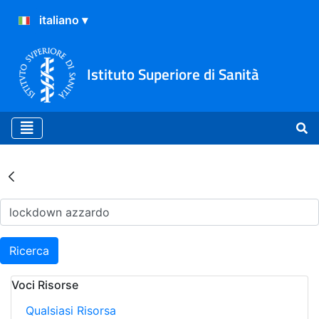
Istituto Superiore di Sanità
Risultati della Ricerca - Ar
Ricerca
Voci Risorse
Qualsiasi Risorsa