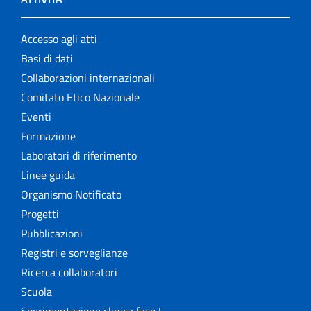
Accesso agli atti
Basi di dati
Collaborazioni internazionali
Comitato Etico Nazionale
Eventi
Formazione
Laboratori di riferimento
Linee guida
Organismo Notificato
Progetti
Pubblicazioni
Registri e sorveglianze
Ricerca collaboratori
Scuola