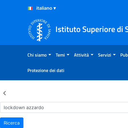
Salta al Contenuto
Salta al Footer
Istituto Superiore di 
Chi siamo
Temi
Attività
Servizi
Pub
Protezione dei dati
Risultati della Ricerca - Ar
Ricerca