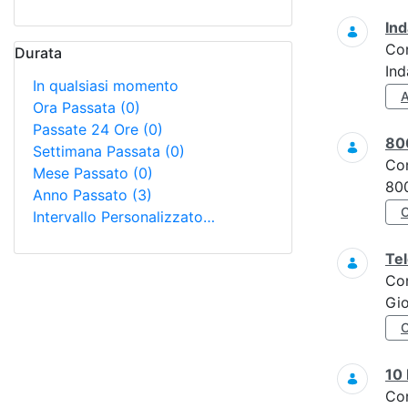
Ind
Co
Durata
Ind
In qualsiasi momento
Ora Passata
(0)
Passate 24 Ore
(0)
80
Settimana Passata
(0)
Co
Mese Passato
(0)
800
Anno Passato
(3)
Intervallo Personalizzato…
Tel
Co
Gi
10 
Co