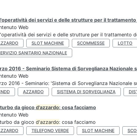
l'operatività dei servizi e delle strutture per il trattament
ntenuto Web
l'operatività dei servizi e delle strutture per il trattamento
AZZARDO
SLOT MACHINE
SCOMMESSE
LOTTO
SERVIZIO SANITARIO NAZIONALE
zo 2016 - Seminario Sistema di Sorveglianza Nazionale s
ntenuto Web
zo 2016 - Seminario: 'Sistema di Sorveglianza Nazionale 
CNDD
AZZARDO
SISTEMA DI SORVEGLIANZA
DIS
sturbo da gioco
d'azzardo
: cosa facciamo
ntenuto Web
sturbo da gioco
d'azzardo
: cosa facciamo
AZZARDO
TELEFONO VERDE
SLOT MACHINE
SCO