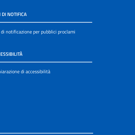
I DI NOTIFICA
 di notificazione per pubblici proclami
ESSIBILITÀ
iarazione di accessibilità