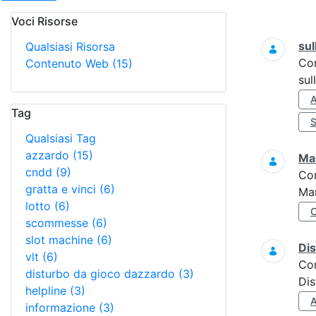
Voci Risorse
Ricerca
sul
Qualsiasi Risorsa
Co
Contenuto Web
(15)
sul
Tag
Qualsiasi Tag
azzardo
(15)
Mar
cndd
(9)
Co
gratta e vinci
(6)
Mar
lotto
(6)
scommesse
(6)
slot machine
(6)
Di
vlt
(6)
Co
disturbo da gioco dazzardo
(3)
Di
helpline
(3)
informazione
(3)