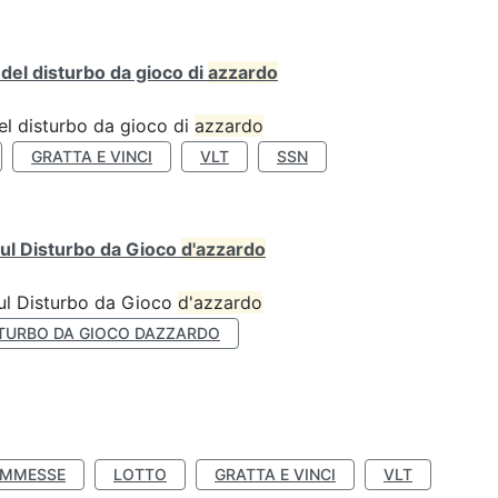
o del disturbo da gioco di
azzardo
 del disturbo da gioco di
azzardo
GRATTA E VINCI
VLT
SSN
ul Disturbo da Gioco
d'azzardo
sul Disturbo da Gioco
d'azzardo
TURBO DA GIOCO DAZZARDO
MMESSE
LOTTO
GRATTA E VINCI
VLT