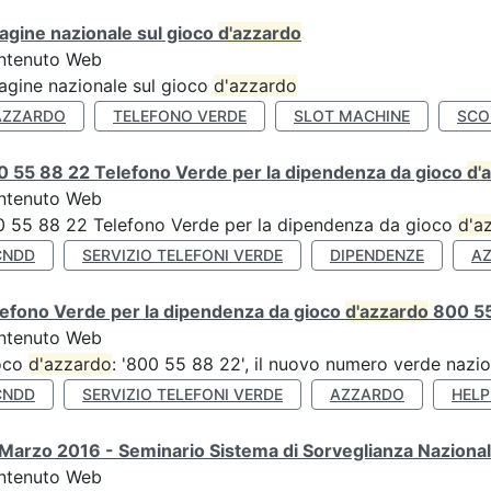
agine nazionale sul gioco
d'azzardo
ntenuto Web
agine nazionale sul gioco
d'azzardo
AZZARDO
TELEFONO VERDE
SLOT MACHINE
SCO
0 55 88 22 Telefono Verde per la dipendenza da gioco
d'
ntenuto Web
 55 88 22 Telefono Verde per la dipendenza da gioco
d'a
CNDD
SERVIZIO TELEFONI VERDE
DIPENDENZE
A
efono Verde per la dipendenza da gioco
d'azzardo
800 55
ntenuto Web
oco
d'azzardo
: '800 55 88 22', il nuovo numero verde nazi
CNDD
SERVIZIO TELEFONI VERDE
AZZARDO
HELP
Marzo 2016 - Seminario Sistema di Sorveglianza Nazional
ntenuto Web