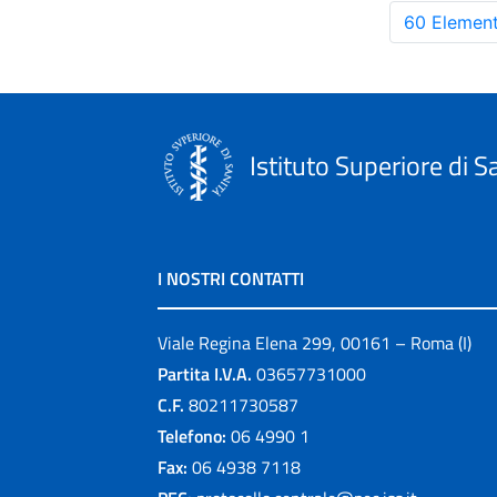
60 Element
Istituto Superiore di S
I NOSTRI CONTATTI
Viale Regina Elena 299, 00161 – Roma (I)
Partita I.V.A.
03657731000
C.F.
80211730587
Telefono:
06 4990 1
Fax:
06 4938 7118