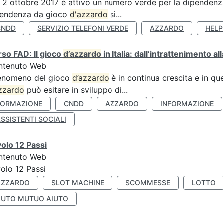
 2 ottobre 2017 è attivo un numero verde per la dipenden
pendenza da gioco
d'azzardo
si...
CNDD
SERVIZIO TELEFONI VERDE
AZZARDO
HELP
so FAD: Il gioco
d’azzardo
in Italia: dall’intrattenimento a
ntenuto Web
fenomeno del gioco
d’azzardo
è in continua crescita e in qu
zzardo
può esitare in sviluppo di...
FORMAZIONE
CNDD
AZZARDO
INFORMAZIONE
SSISTENTI SOCIALI
olo 12 Passi
ntenuto Web
olo 12 Passi
AZZARDO
SLOT MACHINE
SCOMMESSE
LOTTO
AUTO MUTUO AIUTO