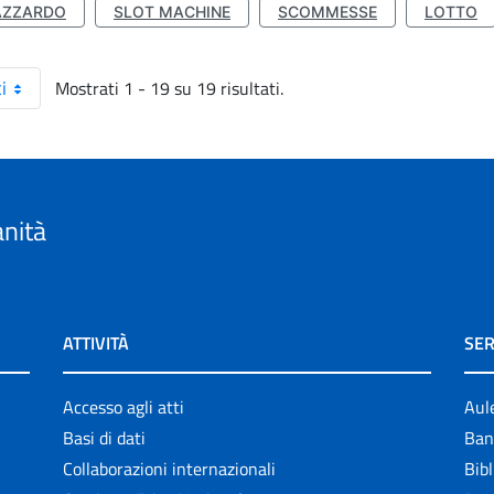
AZZARDO
SLOT MACHINE
SCOMMESSE
LOTTO
Mostrati 1 - 19 su 19 risultati.
i
anità
ATTIVITÀ
SER
Accesso agli atti
Aul
Basi di dati
Ban
Collaborazioni internazionali
Bibl