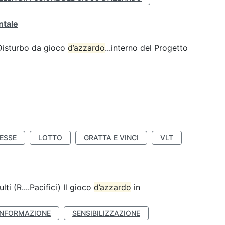
ntale
 Disturbo da gioco
d’azzardo
...interno del Progetto
ESSE
LOTTO
GRATTA E VINCI
VLT
lti (R....Pacifici) Il gioco
d’azzardo
in
INFORMAZIONE
SENSIBILIZZAZIONE