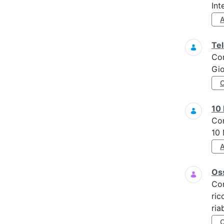
Int
Tel
Co
Gi
10 
Co
10 
Oss
Co
ric
ria