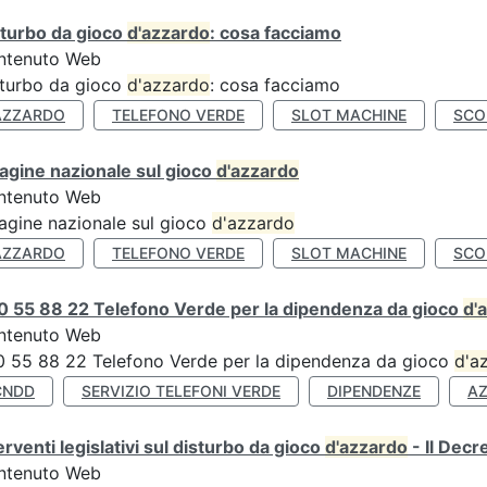
sturbo da gioco
d'azzardo
: cosa facciamo
ntenuto Web
sturbo da gioco
d'azzardo
: cosa facciamo
AZZARDO
TELEFONO VERDE
SLOT MACHINE
SCO
agine nazionale sul gioco
d'azzardo
ntenuto Web
agine nazionale sul gioco
d'azzardo
AZZARDO
TELEFONO VERDE
SLOT MACHINE
SCO
0 55 88 22 Telefono Verde per la dipendenza da gioco
d'
ntenuto Web
 55 88 22 Telefono Verde per la dipendenza da gioco
d'a
CNDD
SERVIZIO TELEFONI VERDE
DIPENDENZE
A
erventi legislativi sul disturbo da gioco
d'azzardo
- Il Decr
ntenuto Web