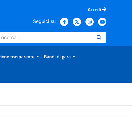
Accedi
Seguici su
ione trasparente
Bandi di gara