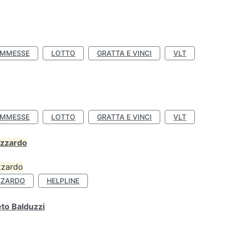
MMESSE
LOTTO
GRATTA E VINCI
VLT
MMESSE
LOTTO
GRATTA E VINCI
VLT
azzardo
zzardo
ZZARDO
HELPLINE
eto Balduzzi