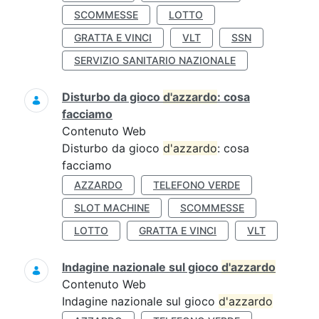
SCOMMESSE
LOTTO
GRATTA E VINCI
VLT
SSN
SERVIZIO SANITARIO NAZIONALE
Disturbo da gioco
d'azzardo
: cosa
facciamo
Contenuto Web
Disturbo da gioco
d'azzardo
: cosa
facciamo
AZZARDO
TELEFONO VERDE
SLOT MACHINE
SCOMMESSE
LOTTO
GRATTA E VINCI
VLT
Indagine nazionale sul gioco
d'azzardo
Contenuto Web
Indagine nazionale sul gioco
d'azzardo