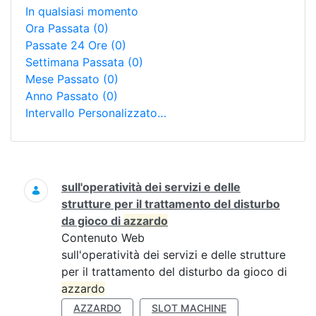
In qualsiasi momento
Ora Passata
(0)
Passate 24 Ore
(0)
Settimana Passata
(0)
Mese Passato
(0)
Anno Passato
(0)
Intervallo Personalizzato…
Ricerca
sull'operatività dei servizi e delle
strutture per il trattamento del disturbo
da gioco di
azzardo
Contenuto Web
sull'operatività dei servizi e delle strutture
per il trattamento del disturbo da gioco di
azzardo
AZZARDO
SLOT MACHINE