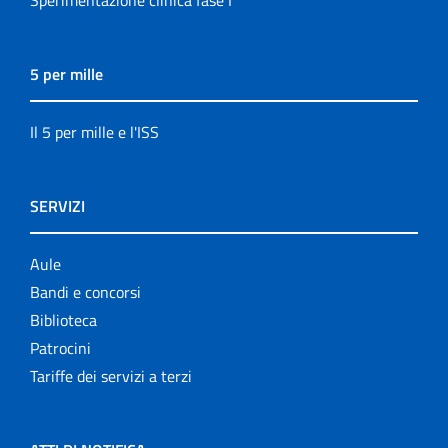
Sperimentazione clinica fase I
5 per mille
Il 5 per mille e l'ISS
SERVIZI
Aule
Bandi e concorsi
Biblioteca
Patrocini
Tariffe dei servizi a terzi