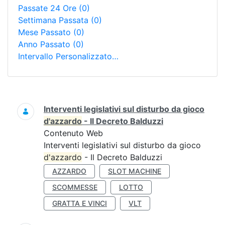
Passate 24 Ore
(0)
Settimana Passata
(0)
Mese Passato
(0)
Anno Passato
(0)
Intervallo Personalizzato…
Ricerca
Interventi legislativi sul disturbo da gioco
d'azzardo
- Il Decreto Balduzzi
Contenuto Web
Interventi legislativi sul disturbo da gioco
d'azzardo
- Il Decreto Balduzzi
AZZARDO
SLOT MACHINE
SCOMMESSE
LOTTO
GRATTA E VINCI
VLT