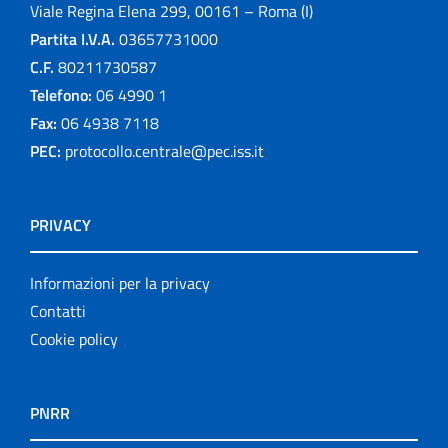
Viale Regina Elena 299, 00161 – Roma (I)
Partita I.V.A.
03657731000
C.F.
80211730587
Telefono:
06 4990 1
Fax:
06 4938 7118
PEC:
protocollo.centrale@pec.iss.it
PRIVACY
Informazioni per la privacy
Contatti
Cookie policy
PNRR