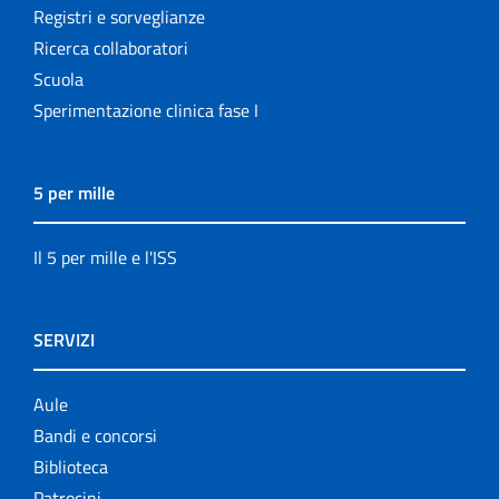
Registri e sorveglianze
Ricerca collaboratori
Scuola
Sperimentazione clinica fase I
5 per mille
Il 5 per mille e l'ISS
SERVIZI
Aule
Bandi e concorsi
Biblioteca
Patrocini