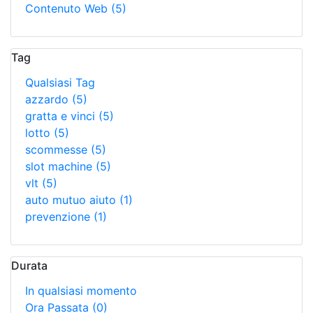
Contenuto Web
(5)
Tag
Qualsiasi Tag
azzardo
(5)
gratta e vinci
(5)
lotto
(5)
scommesse
(5)
slot machine
(5)
vlt
(5)
auto mutuo aiuto
(1)
prevenzione
(1)
Durata
In qualsiasi momento
Ora Passata
(0)