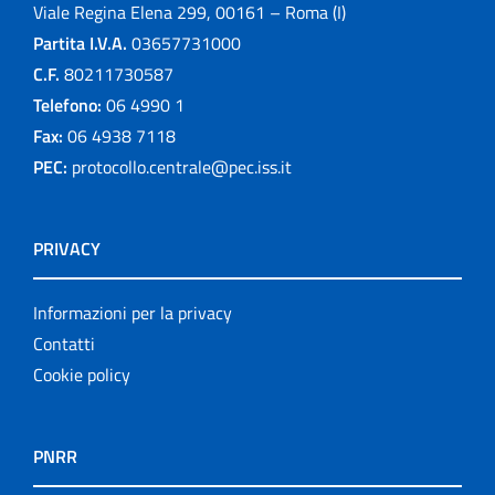
Viale Regina Elena 299, 00161 – Roma (I)
Partita I.V.A.
03657731000
C.F.
80211730587
Telefono:
06 4990 1
Fax:
06 4938 7118
PEC:
protocollo.centrale@pec.iss.it
PRIVACY
Informazioni per la privacy
Contatti
Cookie policy
PNRR