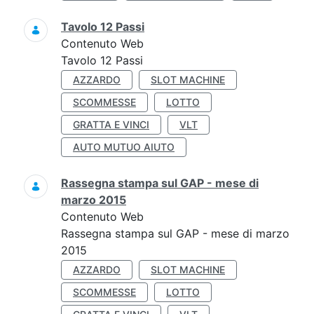
Tavolo 12 Passi
Contenuto Web
Tavolo 12 Passi
AZZARDO
SLOT MACHINE
SCOMMESSE
LOTTO
GRATTA E VINCI
VLT
AUTO MUTUO AIUTO
Rassegna stampa sul GAP - mese di
marzo 2015
Contenuto Web
Rassegna stampa sul GAP - mese di marzo
2015
AZZARDO
SLOT MACHINE
SCOMMESSE
LOTTO