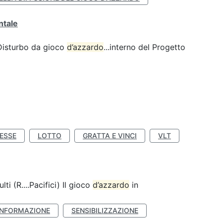
ntale
 Disturbo da gioco
d’azzardo
...interno del Progetto
ESSE
LOTTO
GRATTA E VINCI
VLT
lti (R....Pacifici) Il gioco
d’azzardo
in
INFORMAZIONE
SENSIBILIZZAZIONE