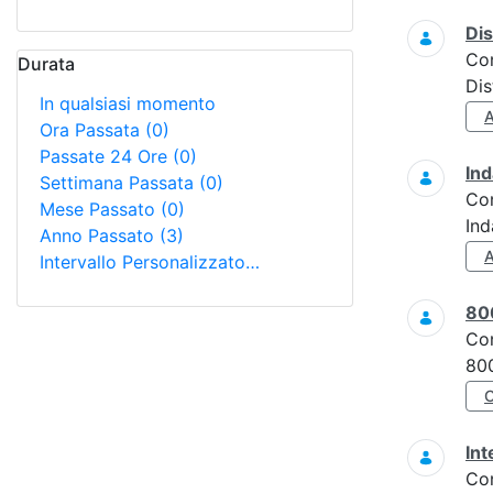
Di
Co
Durata
Di
In qualsiasi momento
Ora Passata
(0)
Passate 24 Ore
(0)
Ind
Settimana Passata
(0)
Co
Mese Passato
(0)
Ind
Anno Passato
(3)
Intervallo Personalizzato…
80
Co
800
Int
Co