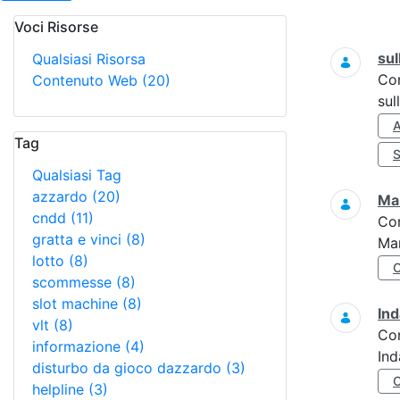
Voci Risorse
Ricerca
sul
Qualsiasi Risorsa
Co
Contenuto Web
(20)
sul
Tag
Qualsiasi Tag
azzardo
(20)
Mar
cndd
(11)
Co
gratta e vinci
(8)
Mar
lotto
(8)
scommesse
(8)
slot machine
(8)
Ind
vlt
(8)
Co
informazione
(4)
Ind
disturbo da gioco dazzardo
(3)
helpline
(3)