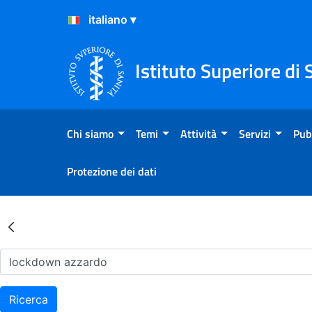
Salta al Contenuto
Salta al Footer
Istituto Superiore di 
Chi siamo
Temi
Attività
Servizi
Pub
Protezione dei dati
Risultati della Ricerca - Ar
Ricerca