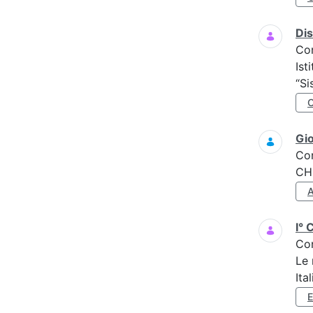
Di
Co
Ist
“Si
Gi
Co
CH
I° 
Co
Le 
Ita