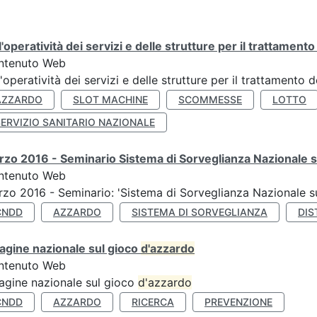
l'operatività dei servizi e delle strutture per il trattament
ntenuto Web
l'operatività dei servizi e delle strutture per il trattamento
AZZARDO
SLOT MACHINE
SCOMMESSE
LOTTO
SERVIZIO SANITARIO NAZIONALE
zo 2016 - Seminario Sistema di Sorveglianza Nazionale s
ntenuto Web
zo 2016 - Seminario: 'Sistema di Sorveglianza Nazionale 
CNDD
AZZARDO
SISTEMA DI SORVEGLIANZA
DIS
agine nazionale sul gioco
d'azzardo
ntenuto Web
agine nazionale sul gioco
d'azzardo
CNDD
AZZARDO
RICERCA
PREVENZIONE