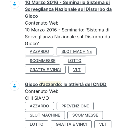
10 Marzo 2016 - Seminario Sistema di
Sorveglianza Nazionale sul Disturbo da
Gioco
Contenuto Web
10 Marzo 2016 - Seminario: 'Sistema di
Sorveglianza Nazionale sul Disturbo da
Gioco'
AZZARDO
SLOT MACHINE
SCOMMESSE
LOTTO
GRATTA E VINCI
VLT
Gioco
d'azzardo
: le attività del CNDD
Contenuto Web
CHI SIAMO
AZZARDO
PREVENZIONE
SLOT MACHINE
SCOMMESSE
LOTTO
GRATTA E VINCI
VLT