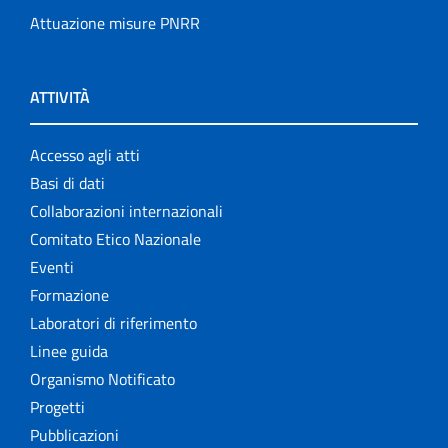
Attuazione misure PNRR
ATTIVITÀ
Accesso agli atti
Basi di dati
Collaborazioni internazionali
Comitato Etico Nazionale
Eventi
Formazione
Laboratori di riferimento
Linee guida
Organismo Notificato
Progetti
Pubblicazioni