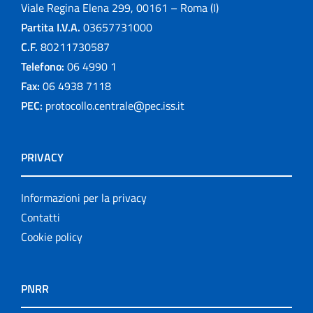
Viale Regina Elena 299, 00161 – Roma (I)
Partita I.V.A.
03657731000
C.F.
80211730587
Telefono:
06 4990 1
Fax:
06 4938 7118
PEC:
protocollo.centrale@pec.iss.it
PRIVACY
Informazioni per la privacy
Contatti
Cookie policy
PNRR