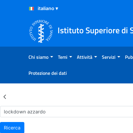
Salta al Contenuto
Salta al Footer
Istituto Superiore di 
Chi siamo
Temi
Attività
Servizi
Pub
Protezione dei dati
Risultati della Ricerca - Ar
Ricerca