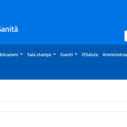
Sanità
blicazioni
Sala stampa
Eventi
ISSalute
Amministraz
chivio