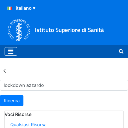
Istituto Superiore di Sanità
Risultati della Ricerca - Ar
Ricerca
Voci Risorse
Qualsiasi Risorsa