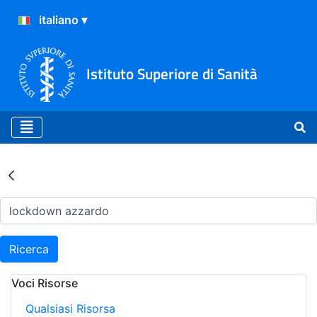
Istituto Superiore di Sanità
Risultati della Ricerca - Ar
Ricerca
Voci Risorse
Qualsiasi Risorsa