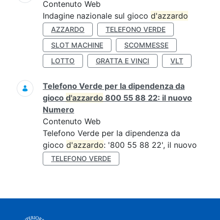
Contenuto Web
Indagine nazionale sul gioco
d'azzardo
AZZARDO
TELEFONO VERDE
SLOT MACHINE
SCOMMESSE
LOTTO
GRATTA E VINCI
VLT
Telefono Verde per la dipendenza da
gioco
d'azzardo
800 55 88 22: il nuovo
Numero
Contenuto Web
Telefono Verde per la dipendenza da
gioco
d'azzardo
: '800 55 88 22', il nuovo
TELEFONO VERDE