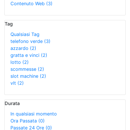
Contenuto Web
(3)
Tag
Qualsiasi Tag
telefono verde
(3)
azzardo
(2)
gratta e vinci
(2)
lotto
(2)
scommesse
(2)
slot machine
(2)
vlt
(2)
Durata
In qualsiasi momento
Ora Passata
(0)
Passate 24 Ore
(0)