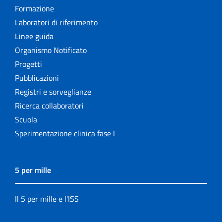
Formazione
Laboratori di riferimento
Linee guida
Organismo Notificato
Progetti
Pubblicazioni
Registri e sorveglianze
Ricerca collaboratori
Scuola
Sperimentazione clinica fase I
5 per mille
Il 5 per mille e l'ISS