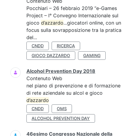
Contenuto Web
Pocchiari – 26 febbraio 2019 “e-Games
Project – I° Convegno Internazionale sul
gioco
d’azzardo
...giocatori online, con un
focus sulla sovrapposizione tra la pratica
del...
CNDD
RICERCA
GIOCO DAZZARDO
GAMING
Alcohol Prevention Day 2018
Contenuto Web
nel piano di prevenzione e di formazione
di rete aziendale su alcol e gioco
d’azzardo
CNDD
OMS
ALCOHOL PREVENTION DAY
46esimo Congresso Nazionale della