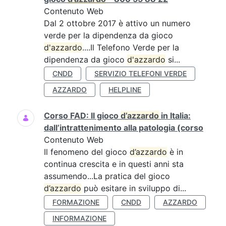
Contenuto Web
Dal 2 ottobre 2017 è attivo un numero
verde per la dipendenza da gioco
d'azzardo
....Il Telefono Verde per la
dipendenza da gioco
d'azzardo
si...
CNDD
SERVIZIO TELEFONI VERDE
AZZARDO
HELPLINE
Corso FAD: Il gioco
d’azzardo
in Italia:
dall’intrattenimento alla patologia (corso
Contenuto Web
Il fenomeno del gioco
d’azzardo
è in
continua crescita e in questi anni sta
assumendo...La pratica del gioco
d’azzardo
può esitare in sviluppo di...
FORMAZIONE
CNDD
AZZARDO
INFORMAZIONE