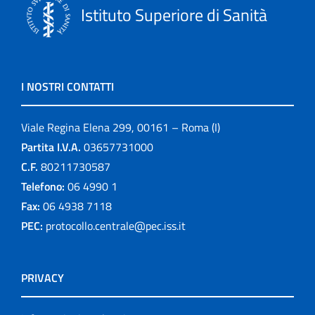
Istituto Superiore di Sanità
I NOSTRI CONTATTI
Viale Regina Elena 299, 00161 – Roma (I)
Partita I.V.A.
03657731000
C.F.
80211730587
Telefono:
06 4990 1
Fax:
06 4938 7118
PEC:
protocollo.centrale@pec.iss.it
PRIVACY