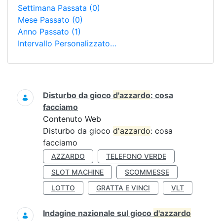
Settimana Passata
(0)
Mese Passato
(0)
Anno Passato
(1)
Intervallo Personalizzato…
Ricerca
Disturbo da gioco
d'azzardo
: cosa
facciamo
Contenuto Web
Disturbo da gioco
d'azzardo
: cosa
facciamo
AZZARDO
TELEFONO VERDE
SLOT MACHINE
SCOMMESSE
LOTTO
GRATTA E VINCI
VLT
Indagine nazionale sul gioco
d'azzardo