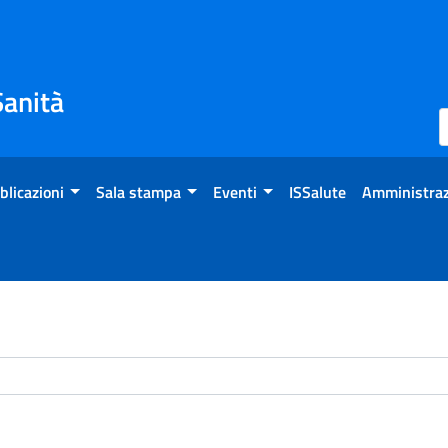
Sanità
blicazioni
Sala stampa
Eventi
ISSalute
Amministraz
chivio