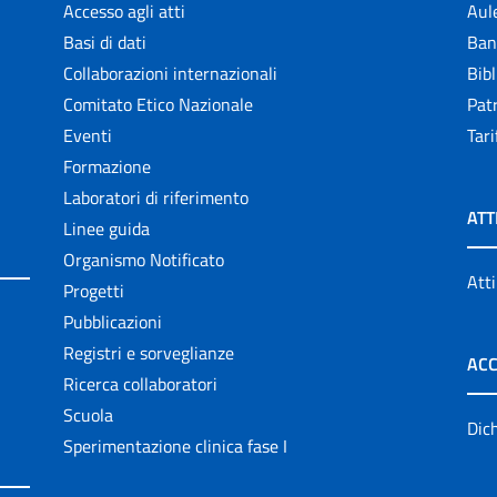
Accesso agli atti
Aul
Basi di dati
Ban
Collaborazioni internazionali
Bibl
Comitato Etico Nazionale
Patr
Eventi
Tari
Formazione
Laboratori di riferimento
ATT
Linee guida
Organismo Notificato
Atti
Progetti
Pubblicazioni
Registri e sorveglianze
ACC
Ricerca collaboratori
Scuola
Dich
Sperimentazione clinica fase I