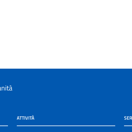
anità
ATTIVITÀ
SER