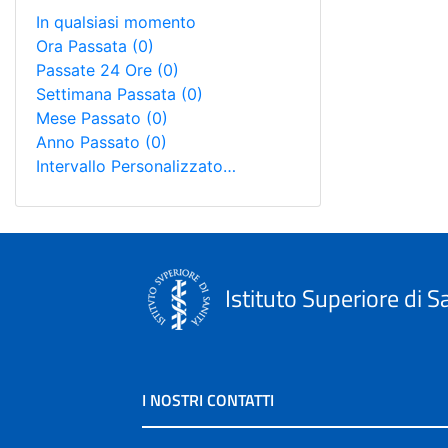
In qualsiasi momento
Ora Passata
(0)
Passate 24 Ore
(0)
Settimana Passata
(0)
Mese Passato
(0)
Anno Passato
(0)
Intervallo Personalizzato…
Istituto Superiore di S
I NOSTRI CONTATTI