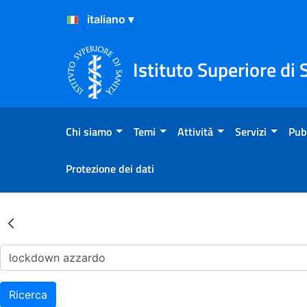
Salta al Contenuto
Salta al Footer
Istituto Superiore di 
Chi siamo
Temi
Attività
Servizi
Pub
Protezione dei dati
Risultati della Ricerca - Ar
Ricerca