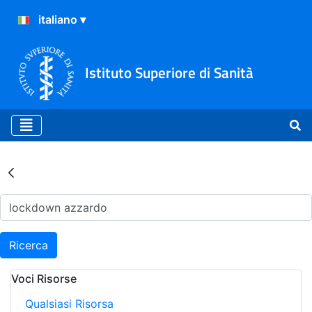
Istituto Superiore di Sanità
Risultati della Ricerca - Ar
Ricerca
Voci Risorse
Qualsiasi Risorsa