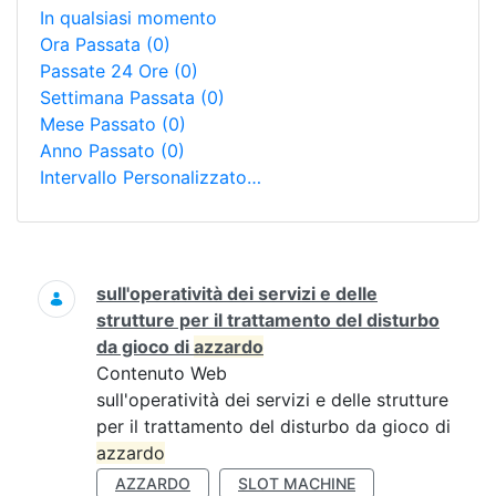
In qualsiasi momento
Ora Passata
(0)
Passate 24 Ore
(0)
Settimana Passata
(0)
Mese Passato
(0)
Anno Passato
(0)
Intervallo Personalizzato…
Ricerca
sull'operatività dei servizi e delle
strutture per il trattamento del disturbo
da gioco di
azzardo
Contenuto Web
sull'operatività dei servizi e delle strutture
per il trattamento del disturbo da gioco di
azzardo
AZZARDO
SLOT MACHINE