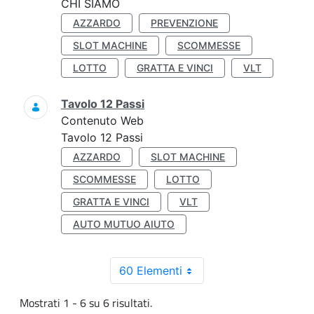
CHI SIAMO
AZZARDO
PREVENZIONE
SLOT MACHINE
SCOMMESSE
LOTTO
GRATTA E VINCI
VLT
Tavolo 12 Passi
Contenuto Web
Tavolo 12 Passi
AZZARDO
SLOT MACHINE
SCOMMESSE
LOTTO
GRATTA E VINCI
VLT
AUTO MUTUO AIUTO
60 Elementi
Mostrati 1 - 6 su 6 risultati.