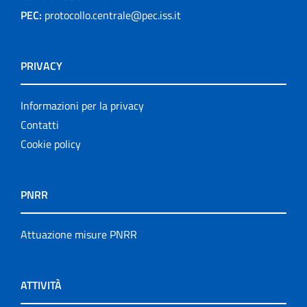
PEC:
protocollo.centrale@pec.iss.it
PRIVACY
Informazioni per la privacy
Contatti
Cookie policy
PNRR
Attuazione misure PNRR
ATTIVITÀ