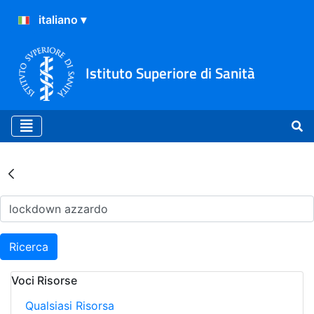
Istituto Superiore di Sanità
Risultati della Ricerca - Ar
Ricerca
Voci Risorse
Qualsiasi Risorsa