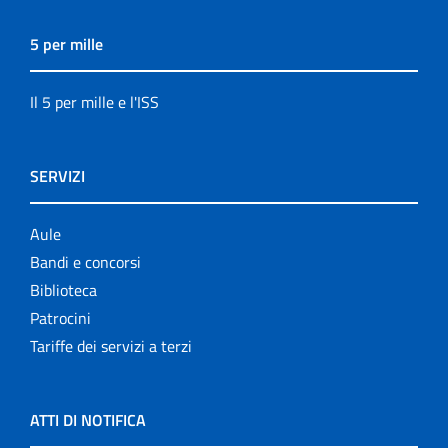
5 per mille
Il 5 per mille e l'ISS
SERVIZI
Aule
Bandi e concorsi
Biblioteca
Patrocini
Tariffe dei servizi a terzi
ATTI DI NOTIFICA