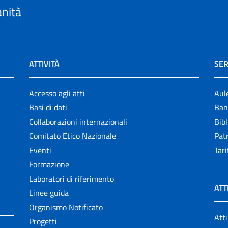
anità
ATTIVITÀ
SER
Accesso agli atti
Aul
Basi di dati
Ban
Collaborazioni internazionali
Bibl
Comitato Etico Nazionale
Patr
Eventi
Tari
Formazione
Laboratori di riferimento
ATT
Linee guida
Organismo Notificato
Atti
Progetti