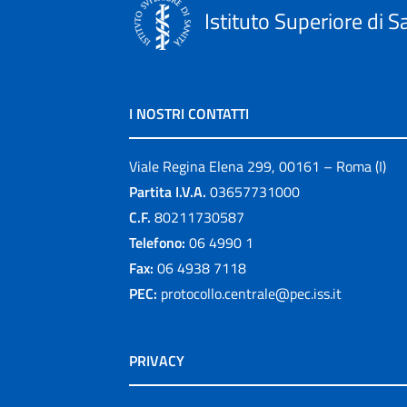
Istituto Superiore di S
I NOSTRI CONTATTI
Viale Regina Elena 299, 00161 – Roma (I)
Partita I.V.A.
03657731000
C.F.
80211730587
Telefono:
06 4990 1
Fax:
06 4938 7118
PEC:
protocollo.centrale@pec.iss.it
PRIVACY