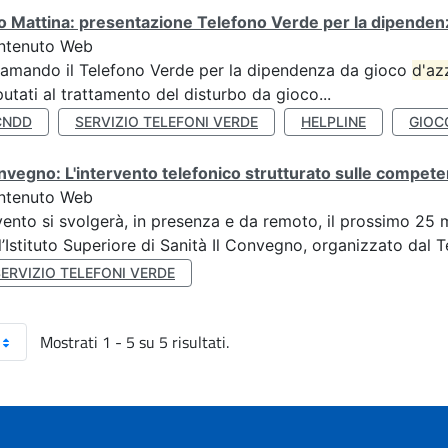
 Mattina: presentazione Telefono Verde per la dipenden
ntenuto Web
amando il Telefono Verde per la dipendenza da gioco
d'az
utati al trattamento del disturbo da gioco...
CNDD
SERVIZIO TELEFONI VERDE
HELPLINE
GIOC
vegno: L'intervento telefonico strutturato sulle competen
ntenuto Web
vento si svolgerà, in presenza e da remoto, il prossimo 25 ma
l’Istituto Superiore di Sanità Il Convegno, organizzato dal T
ERVIZIO TELEFONI VERDE
Mostrati 1 - 5 su 5 risultati.