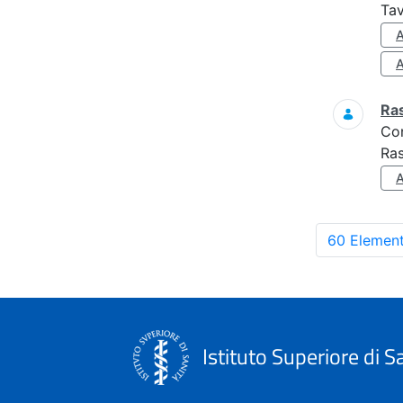
Tav
Ra
Co
Ra
60 Element
Istituto Superiore di S