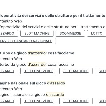
l'operatività dei servizi e delle strutture per il trattament
ntenuto Web
l'operatività dei servizi e delle strutture per il trattamento
AZZARDO
SLOT MACHINE
SCOMMESSE
LOTTO
SERVIZIO SANITARIO NAZIONALE
sturbo da gioco
d'azzardo
: cosa facciamo
ntenuto Web
sturbo da gioco
d'azzardo
: cosa facciamo
AZZARDO
TELEFONO VERDE
SLOT MACHINE
SCO
agine nazionale sul gioco
d'azzardo
ntenuto Web
agine nazionale sul gioco
d'azzardo
AZZARDO
TELEFONO VERDE
SLOT MACHINE
SCO