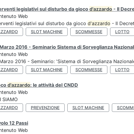
erventi legislativi sul disturbo da gioco
d'azzardo
- Il Decr
ntenuto Web
erventi legislativi sul disturbo da gioco
d'azzardo
- Il Decre
AZZARDO
SLOT MACHINE
SCOMMESSE
LOTTO
Marzo 2016 - Seminario Sistema di Sorveglianza Nazional
ntenuto Web
Marzo 2016 - Seminario: 'Sistema di Sorveglianza Nazional
AZZARDO
SLOT MACHINE
SCOMMESSE
LOTTO
oco
d'azzardo
: le attività del CNDD
ntenuto Web
I SIAMO
AZZARDO
PREVENZIONE
SLOT MACHINE
SCOMM
olo 12 Passi
ntenuto Web