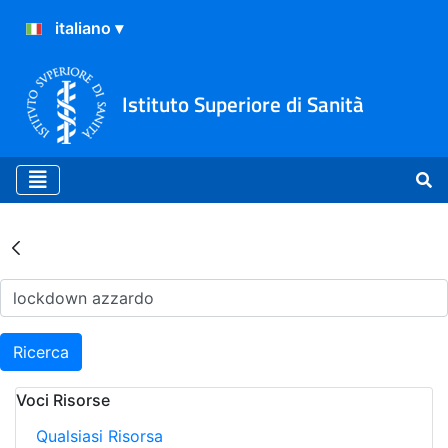
Istituto Superiore di Sanità
Risultati della Ricerca - Ar
Ricerca
Voci Risorse
Qualsiasi Risorsa