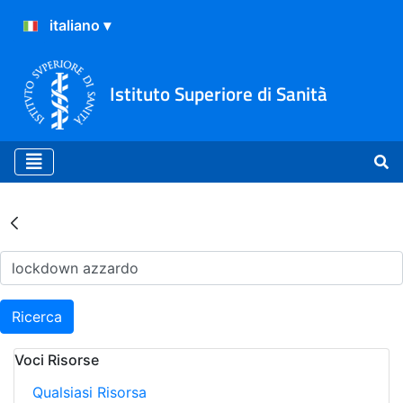
Istituto Superiore di Sanità
Risultati della Ricerca - Ar
Ricerca
Voci Risorse
Qualsiasi Risorsa