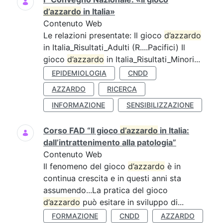
d’azzardo
in Italia»
Contenuto Web
Le relazioni presentate: Il gioco
d’azzardo
in Italia_Risultati_Adulti (R....Pacifici) Il
gioco
d’azzardo
in Italia_Risultati_Minori...
EPIDEMIOLOGIA
CNDD
AZZARDO
RICERCA
INFORMAZIONE
SENSIBILIZZAZIONE
Corso FAD “Il gioco
d’azzardo
in Italia:
dall’intrattenimento alla patologia”
Contenuto Web
Il fenomeno del gioco
d’azzardo
è in
continua crescita e in questi anni sta
assumendo...La pratica del gioco
d’azzardo
può esitare in sviluppo di...
FORMAZIONE
CNDD
AZZARDO