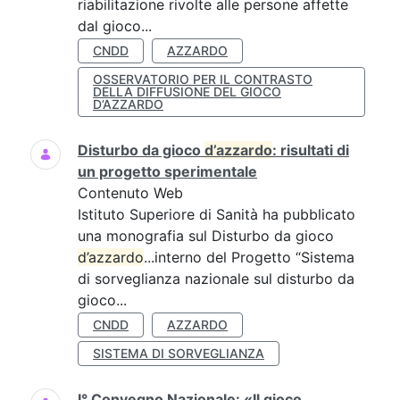
riabilitazione rivolte alle persone affette
dal gioco...
CNDD
AZZARDO
OSSERVATORIO PER IL CONTRASTO
DELLA DIFFUSIONE DEL GIOCO
D’AZZARDO
Disturbo da gioco
d’azzardo
: risultati di
un progetto sperimentale
Contenuto Web
Istituto Superiore di Sanità ha pubblicato
una monografia sul Disturbo da gioco
d’azzardo
...interno del Progetto “Sistema
di sorveglianza nazionale sul disturbo da
gioco...
CNDD
AZZARDO
SISTEMA DI SORVEGLIANZA
I° Convegno Nazionale: «Il gioco