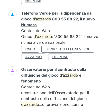
HELPLINE
Telefono Verde per la dipendenza da
gioco
d'azzardo
800 55 88 22, il nuovo
Numero
Contenuto Web
Gioco
d'azzardo
: '800 55 88 22', il nuovo
numero verde nazionale
CNDD
SERVIZIO TELEFONI VERDE
AZZARDO
HELPLINE
Osservatorio per il contrasto della
diffusione del gioco
d’azzardo
e il
fenomeno
Contenuto Web
ricostituzione dell'Osservatorio per il
contrasto della diffusione del gioco
d’azzardo
...di prevenzione, cura e