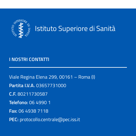
Istituto Superiore di Sanità
I NOSTRI CONTATTI
Viale Regina Elena 299, 00161 – Roma (I)
Partita I.V.A.
03657731000
C.F.
80211730587
Telefono:
06 4990 1
Fax:
06 4938 7118
PEC:
protocollo.centrale@pec.iss.it