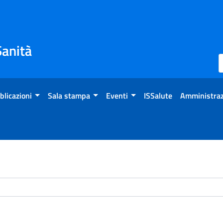
Sanità
blicazioni
Sala stampa
Eventi
ISSalute
Amministraz
chivio