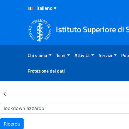
Salta al Contenuto
Salta al Footer
Istituto Superiore di 
Chi siamo
Temi
Attività
Servizi
Pub
Protezione dei dati
Risultati della Ricerca - Ar
Ricerca