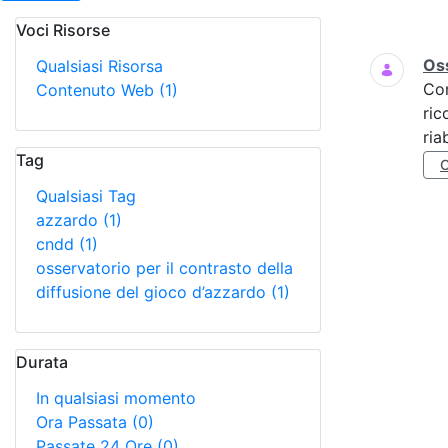
Voci Risorse
Ricerca
Oss
Qualsiasi Risorsa
Co
Contenuto Web
(1)
ric
ria
Tag
Qualsiasi Tag
azzardo
(1)
cndd
(1)
osservatorio per il contrasto della
diffusione del gioco d’azzardo
(1)
Durata
In qualsiasi momento
Ora Passata
(0)
Passate 24 Ore
(0)