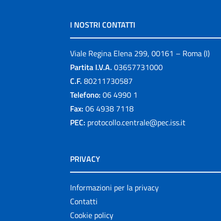
I NOSTRI CONTATTI
Viale Regina Elena 299, 00161 – Roma (I)
Partita I.V.A.
03657731000
C.F.
80211730587
Telefono:
06 4990 1
Fax:
06 4938 7118
PEC:
protocollo.centrale@pec.iss.it
PRIVACY
Informazioni per la privacy
Contatti
Cookie policy