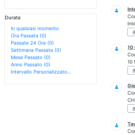
Int
Co
Durata
Int
In qualsiasi momento
Ora Passata
(0)
Passate 24 Ore
(0)
10 
Settimana Passata
(0)
Co
Mese Passato
(0)
10 
Anno Passato
(0)
Intervallo Personalizzato…
Gi
Co
CH
Tav
Co