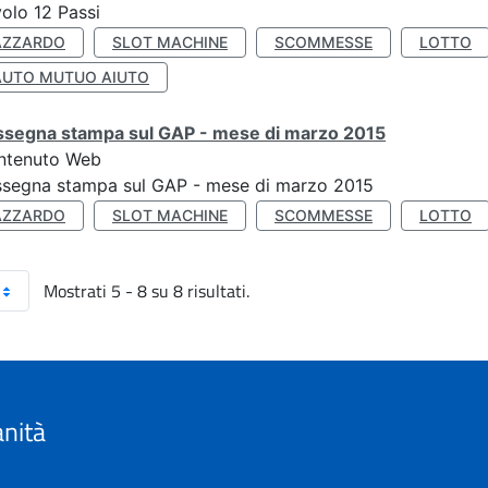
olo 12 Passi
AZZARDO
SLOT MACHINE
SCOMMESSE
LOTTO
AUTO MUTUO AIUTO
ssegna stampa sul GAP - mese di marzo 2015
ntenuto Web
ssegna stampa sul GAP - mese di marzo 2015
AZZARDO
SLOT MACHINE
SCOMMESSE
LOTTO
Mostrati 5 - 8 su 8 risultati.
anità