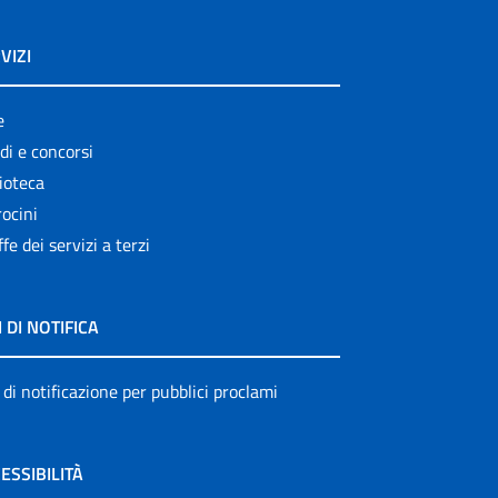
VIZI
e
di e concorsi
ioteca
ocini
ffe dei servizi a terzi
I DI NOTIFICA
 di notificazione per pubblici proclami
ESSIBILITÀ