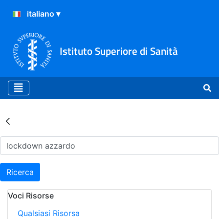
Istituto Superiore di Sanità
Risultati della Ricerca - Ar
Ricerca
Voci Risorse
Qualsiasi Risorsa